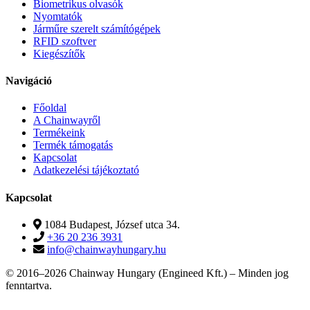
Biometrikus olvasók
Nyomtatók
Járműre szerelt számítógépek
RFID szoftver
Kiegészítők
Navigáció
Főoldal
A Chainwayről
Termékeink
Termék támogatás
Kapcsolat
Adatkezelési tájékoztató
Kapcsolat
1084 Budapest, József utca 34.
+36 20 236 3931
info@chainwayhungary.hu
© 2016–2026 Chainway Hungary (Engineed Kft.) – Minden jog
fenntartva.