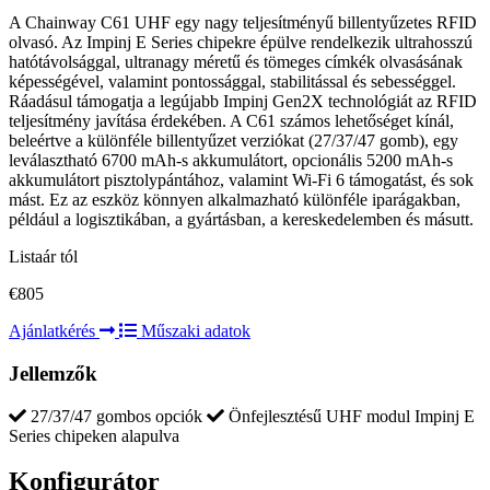
A Chainway C61 UHF egy nagy teljesítményű billentyűzetes RFID
olvasó. Az Impinj E Series chipekre épülve rendelkezik ultrahosszú
hatótávolsággal, ultranagy méretű és tömeges címkék olvasásának
képességével, valamint pontossággal, stabilitással és sebességgel.
Ráadásul támogatja a legújabb Impinj Gen2X technológiát az RFID
teljesítmény javítása érdekében. A C61 számos lehetőséget kínál,
beleértve a különféle billentyűzet verziókat (27/37/47 gomb), egy
leválasztható 6700 mAh-s akkumulátort, opcionális 5200 mAh-s
akkumulátort pisztolypántához, valamint Wi-Fi 6 támogatást, és sok
mást. Ez az eszköz könnyen alkalmazható különféle iparágakban,
például a logisztikában, a gyártásban, a kereskedelemben és másutt.
Listaár tól
€805
Ajánlatkérés
Műszaki adatok
Jellemzők
27/37/47 gombos opciók
Önfejlesztésű UHF modul Impinj E
Series chipeken alapulva
Konfigurátor