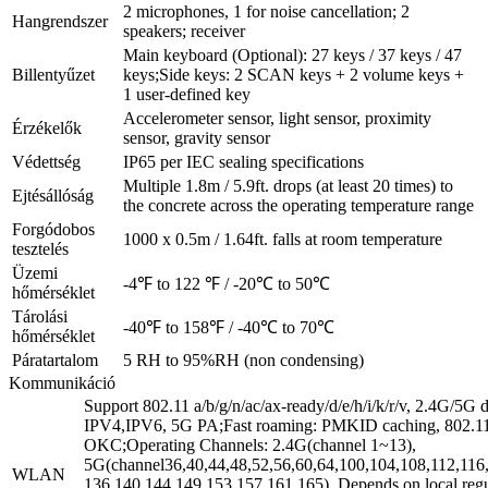
2 microphones, 1 for noise cancellation; 2
Hangrendszer
speakers; receiver
Main keyboard (Optional): 27 keys / 37 keys / 47
Billentyűzet
keys;Side keys: 2 SCAN keys + 2 volume keys +
1 user-defined key
Accelerometer sensor, light sensor, proximity
Érzékelők
sensor, gravity sensor
Védettség
IP65 per IEC sealing specifications
Multiple 1.8m / 5.9ft. drops (at least 20 times) to
Ejtésállóság
the concrete across the operating temperature range
Forgódobos
1000 x 0.5m / 1.64ft. falls at room temperature
tesztelés
Üzemi
-4℉ to 122 ℉ / -20℃ to 50℃
hőmérséklet
Tárolási
-40℉ to 158℉ / -40℃ to 70℃
hőmérséklet
Páratartalom
5 RH to 95%RH (non condensing)
Kommunikáció
Support 802.11 a/b/g/n/ac/ax-ready/d/e/h/i/k/r/v, 2.4G/5G 
IPV4,IPV6, 5G PA;Fast roaming: PMKID caching, 802.11
OKC;Operating Channels: 2.4G(channel 1~13),
5G(channel36,40,44,48,52,56,60,64,100,104,108,112,116
WLAN
136,140,144,149,153,157,161,165), Depends on local regu