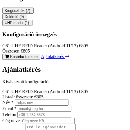
Kiegészítők
(7)
Dokkoló
(9)
UHF modul
(1)
Konfiguráció összegzés
C61 UHF RFID Reader (Android 11/13)
€805
Összesen
€805
Ajánlatkérés
Kosárba teszem
Ajánlatkérés
Kiválasztott konfiguráció
C61 UHF RFID Reader (Android 11/13)
€805
Listaár összesen:
€805
Név
*
Email
*
Telefon
Cég neve