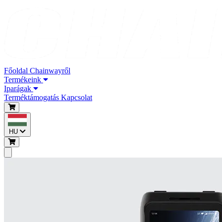
Főoldal
Chainwayről
Termékeink
Iparágak
Terméktámogatás
Kapcsolat
HU