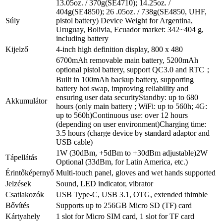
13.05oz. / 370g(SE4710); 14.25oz. /
404g(SE4850); 26 .05oz. / 738g(SE4850, UHF,
Súly
pistol battery) Device Weight for Argentina,
Uruguay, Bolivia, Ecuador market: 342~404 g,
including battery
Kijelző
4-inch high definition display, 800 x 480
6700mAh removable main battery, 5200mAh
optional pistol battery, support QC3.0 and RTC；
Built in 100mAh backup battery, supporting
battery hot swap, improving reliability and
ensuring user data securityStandby: up to 680
Akkumulátor
hours (only main battery ; WiFi: up to 560h; 4G:
up to 560h)Continuous use: over 12 hours
(depending on user environment)Charging time:
3.5 hours (charge device by standard adaptor and
USB cable)
1W (30dBm, +5dBm to +30dBm adjustable)2W
Tápellátás
Optional (33dBm, for Latin America, etc.)
Érintőképernyő
Multi-touch panel, gloves and wet hands supported
Jelzések
Sound, LED indicator, vibrator
Csatlakozók
USB Type-C, USB 3.1, OTG, extended thimble
Bővítés
Supports up to 256GB Micro SD (TF) card
Kártyahely
1 slot for Micro SIM card, 1 slot for TF card