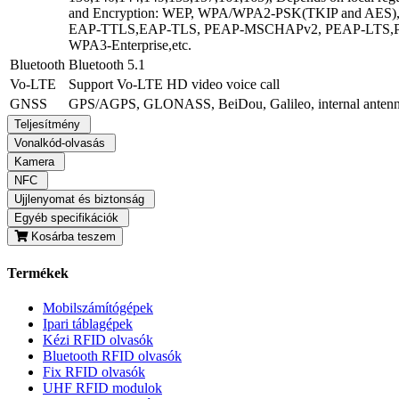
and Encryption: WEP, WPA/WPA2-PSK(TKIP and AES
EAP-TTLS,EAP-TLS, PEAP-MSCHAPv2, PEAP-LTS,
WPA3-Enterprise,etc.
Bluetooth
Bluetooth 5.1
Vo-LTE
Support Vo-LTE HD video voice call
GNSS
GPS/AGPS, GLONASS, BeiDou, Galileo, internal anten
Teljesítmény
Vonalkód-olvasás
Kamera
NFC
Ujjlenyomat és biztonság
Egyéb specifikációk
Kosárba teszem
Termékek
Mobilszámítógépek
Ipari táblagépek
Kézi RFID olvasók
Bluetooth RFID olvasók
Fix RFID olvasók
UHF RFID modulok