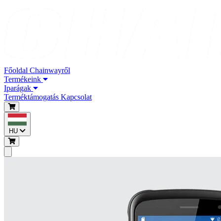
Főoldal
Chainwayről
Termékeink
Iparágak
Terméktámogatás
Kapcsolat
HU