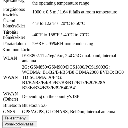
Ejtésállóság
the operating temperature range
Forgódobos
1000 x 0.5 m / 1.64 ft falls at room temperature
tesztelés
Üzemi
4°F to 122°F / -20°C to 50°C
hőmérséklet
Tárolási
-40°F to 158°F / -40°C to 70°C
hőmérséklet
Páratartalom
5%RH - 95%RH non condensing
Kommunikáció
IEEE802.11 a/b/g/n/ac, 2.4G/5G dual-band, internal
WLAN
antenna
2G: GSM850/GSM900/DCS1800/PCS19003G:
WCDMA: B1/B2/B4/B5/B8 CDMA2000 EVDO: BC0
WWAN
TD-SCDMA: A/F4G:
B1/B2/B3/B4/B5/B7/B8/B12/B17/B20/B28A
B28B/B34/B38/B39/B40/B41
WWAN
Depending on the country's ISP
(Others)
Bluetooth
Bluetooth 5.0
GNSS
GPS/AGPS, GLONASS, BeiDou; internal antenna
Teljesítmény
Vonalkód-olvasás