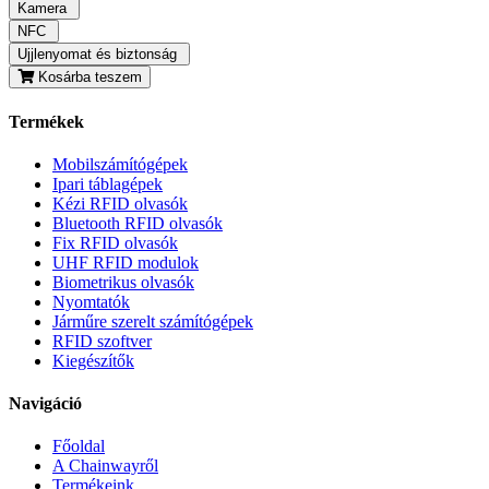
Kamera
NFC
Ujjlenyomat és biztonság
Kosárba teszem
Termékek
Mobilszámítógépek
Ipari táblagépek
Kézi RFID olvasók
Bluetooth RFID olvasók
Fix RFID olvasók
UHF RFID modulok
Biometrikus olvasók
Nyomtatók
Járműre szerelt számítógépek
RFID szoftver
Kiegészítők
Navigáció
Főoldal
A Chainwayről
Termékeink