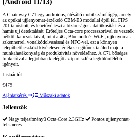
(Android 11/13)
A Chainway C71 egy androidos, ütésálló mobil számítógép, amely
az optikai ujjlenyomat-érzékelő CBM-E3 modullal épül fel. FIPS
201 tanúsított, és lehetővé teszi a biztonságos adattitkosítást és a
hamis ujj detektálását. Erőteljes Octa-core processzorával és vezeték
nélküli kapcsolataival, mint a 4G, Bluetooth és Wi-Fi, ujjlenyomat-
szkennerrel, vonalkódolvasással és NFC-vel, ezt a könnyen
telepíthető eszközt kivételesen értékes segítőnek találod majd a
munkahatékonyság és produktivitás növeléséhez. A C71 bőséges
funkcióival a legjobban kielégíti az ipari szféra legkülönfélébb
igényeit.
Listaár tól
€475
Ajánlatkérés
Műszaki adatok
Jellemzők
Nagy teljesítményű Octa-Core 2.3GHz
Pontos ujjlenyomat-
felismerés