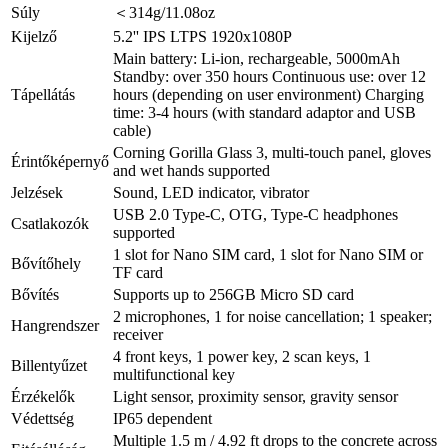
Súly
＜314g/11.08oz
Kijelző
5.2'' IPS LTPS 1920x1080P
Main battery: Li-ion, rechargeable, 5000mAh
Standby: over 350 hours Continuous use: over 12
Tápellátás
hours (depending on user environment) Charging
time: 3-4 hours (with standard adaptor and USB
cable)
Corning Gorilla Glass 3, multi-touch panel, gloves
Érintőképernyő
and wet hands supported
Jelzések
Sound, LED indicator, vibrator
USB 2.0 Type-C, OTG, Type-C headphones
Csatlakozók
supported
1 slot for Nano SIM card, 1 slot for Nano SIM or
Bővítőhely
TF card
Bővítés
Supports up to 256GB Micro SD card
2 microphones, 1 for noise cancellation; 1 speaker;
Hangrendszer
receiver
4 front keys, 1 power key, 2 scan keys, 1
Billentyűzet
multifunctional key
Érzékelők
Light sensor, proximity sensor, gravity sensor
Védettség
IP65 dependent
Multiple 1.5 m / 4.92 ft drops to the concrete across