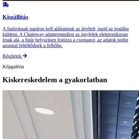
Kiszállítás
A futároknak papíron kell aláíratniuk az átvételt, majd az irodába
küldeni. A Chainway adatterminálon az ügyfelek elektronikusan
írnak alá, a futár helyszínen fotózza a csomagot, az adatok pedig
azonnal feltöltődnek a felhőbe.
Részletek
Képgaléria
Kiskereskedelem a gyakorlatban