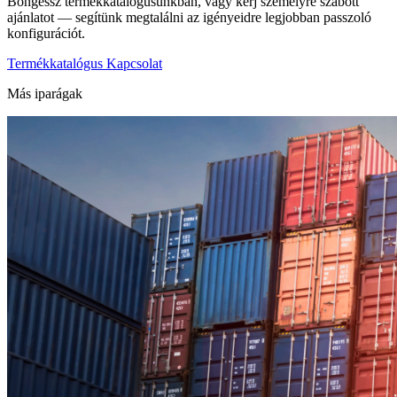
Böngéssz termékkatalógusunkban, vagy kérj személyre szabott
ajánlatot — segítünk megtalálni az igényeidre legjobban passzoló
konfigurációt.
Termékkatalógus
Kapcsolat
Más iparágak