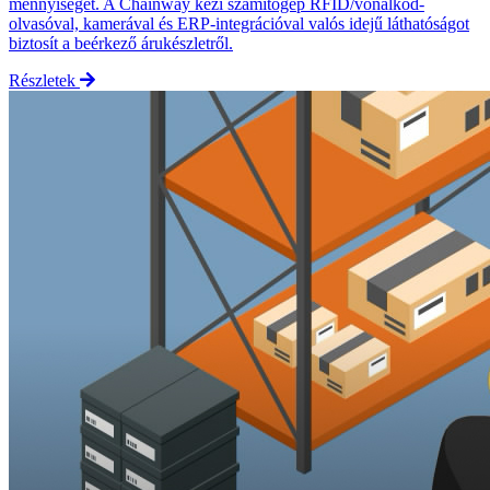
mennyiségét. A Chainway kézi számítógép RFID/vonalkód-
olvasóval, kamerával és ERP-integrációval valós idejű láthatóságot
biztosít a beérkező árukészletről.
Részletek