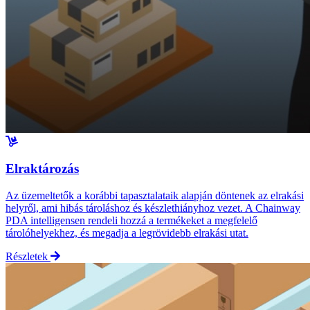
Elraktározás
Az üzemeltetők a korábbi tapasztalataik alapján döntenek az elrakási
helyről, ami hibás tároláshoz és készlethiányhoz vezet. A Chainway
PDA intelligensen rendeli hozzá a termékeket a megfelelő
tárolóhelyekhez, és megadja a legrövidebb elrakási utat.
Részletek