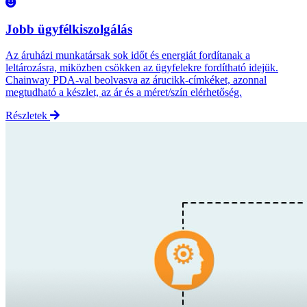
Jobb ügyfélkiszolgálás
Az áruházi munkatársak sok időt és energiát fordítanak a
leltározásra, miközben csökken az ügyfelekre fordítható idejük.
Chainway PDA-val beolvasva az árucikk-címkéket, azonnal
megtudható a készlet, az ár és a méret/szín elérhetőség.
Részletek