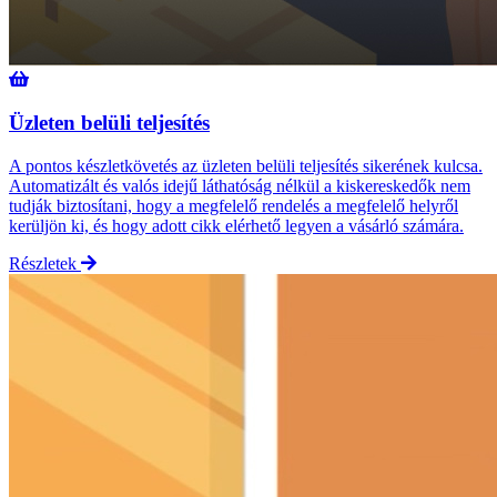
Üzleten belüli teljesítés
A pontos készletkövetés az üzleten belüli teljesítés sikerének kulcsa.
Automatizált és valós idejű láthatóság nélkül a kiskereskedők nem
tudják biztosítani, hogy a megfelelő rendelés a megfelelő helyről
kerüljön ki, és hogy adott cikk elérhető legyen a vásárló számára.
Részletek