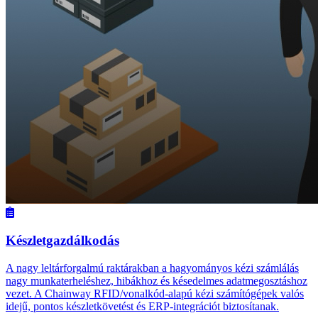
Készletgazdálkodás
A nagy leltárforgalmú raktárakban a hagyományos kézi számlálás
nagy munkaterheléshez, hibákhoz és késedelmes adatmegosztáshoz
vezet. A Chainway RFID/vonalkód-alapú kézi számítógépek valós
idejű, pontos készletkövetést és ERP-integrációt biztosítanak.