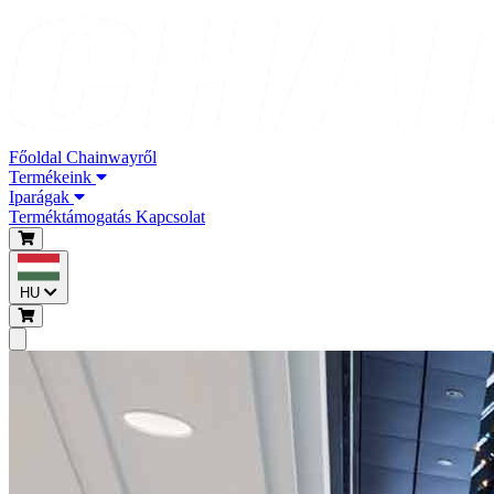
Főoldal
Chainwayről
Termékeink
Iparágak
Terméktámogatás
Kapcsolat
HU