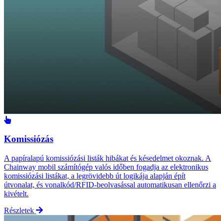
Komissiózás
A papíralapú komissiózási listák hibákat és késedelmet okoznak. A
Chainway mobil számítógép valós időben fogadja az elektronikus
komissiózási listákat, a legrövidebb út logikája alapján épít
útvonalat, és vonalkód/RFID-beolvasással automatikusan ellenőrzi a
kivételt.
Részletek