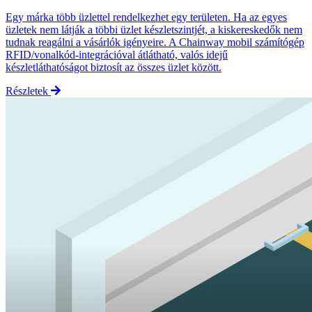
Egy márka több üzlettel rendelkezhet egy területen. Ha az egyes
üzletek nem látják a többi üzlet készletszintjét, a kiskereskedők nem
tudnak reagálni a vásárlók igényeire. A Chainway mobil számítógép
RFID/vonalkód-integrációval átlátható, valós idejű
készletláthatóságot biztosít az összes üzlet között.
Részletek