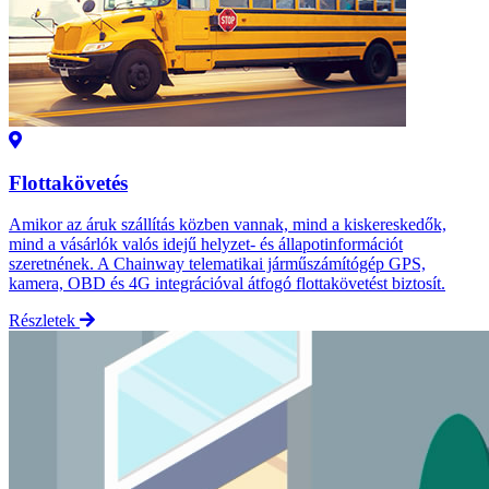
Flottakövetés
Amikor az áruk szállítás közben vannak, mind a kiskereskedők,
mind a vásárlók valós idejű helyzet- és állapotinformációt
szeretnének. A Chainway telematikai járműszámítógép GPS,
kamera, OBD és 4G integrációval átfogó flottakövetést biztosít.
Részletek