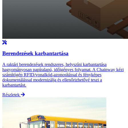
Berendezések karbantartása
A raktári berendezések rendszeres, helyszíni karbantartása
hagyományosan papíralapú, időigényes folyamat. A Chainway kézi
számítógép RFID/vonalkód-azonosítással és fényképes
dokumentálással modernizálja és ellenőrizhetővé teszi a
karbantartást.
Részletek