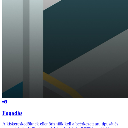
Fogadás
A kiskereskedőknek ellenőrizniük kell a beérkezett áru típusát és