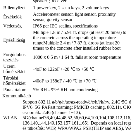
speaker；receiver
Billentyűzet
1 power key, 2 scan keys, 2 volume keys
Accelerometer sensor, light sensor, proximity
Érzékelők
sensor, gravity sensor
Védettség
IP65 per IEC sealing specifications
Multiple 1.8 m / 5.91 ft. drops (at least 20 times) to
the concrete across the operating temperature
Ejtésállóság
rangeMultiple 2.4 m / 7.87 ft. drops (at least 20
times) to the concrete after installed rubber boot
Forgódobos
1000 x 0.5 m / 1.64 ft. falls at room temperature
tesztelés
Üzemi
-4oF to 122oF / -20 ℃ to +50 ℃
hőmérséklet
Tárolási
-40oF to 158oF / -40 ℃ to +70 ℃
hőmérséklet
Páratartalom
5% RH - 95% RH non condensing
Kommunikáció
Support 802.11 a/b/g/n/ac/ax-ready/d/e/h/i/k/r/v, 2.4G/5G 
IPV6, 5G PAFast roaming: PMKID caching, 802.11r, O
csatornák: 2.4G(channel 1~13),
WLAN
5G(channel36,40,44,48,52,56,60,64,100,104,108,112,116
136,140,144,149,153,157,161,165), Depends on local reg
és titkosítás: WEP, WPA/WPA2-PSK(TKIP and AES),