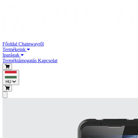
Főoldal
Chainwayről
Termékeink
Iparágak
Terméktámogatás
Kapcsolat
HU