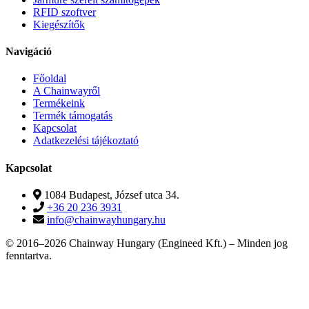
RFID szoftver
Kiegészítők
Navigáció
Főoldal
A Chainwayről
Termékeink
Termék támogatás
Kapcsolat
Adatkezelési tájékoztató
Kapcsolat
1084 Budapest, József utca 34.
+36 20 236 3931
info@chainwayhungary.hu
© 2016–2026 Chainway Hungary (Engineed Kft.) – Minden jog
fenntartva.