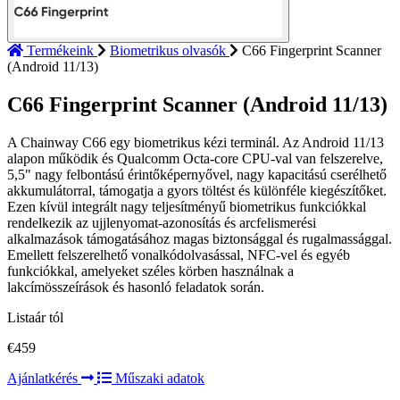
Termékeink
Biometrikus olvasók
C66 Fingerprint Scanner
(Android 11/13)
C66 Fingerprint Scanner (Android 11/13)
A Chainway C66 egy biometrikus kézi terminál. Az Android 11/13
alapon működik és Qualcomm Octa-core CPU-val van felszerelve,
5,5" nagy felbontású érintőképernyővel, nagy kapacitású cserélhető
akkumulátorral, támogatja a gyors töltést és különféle kiegészítőket.
Ezen kívül integrált nagy teljesítményű biometrikus funkciókkal
rendelkezik az ujjlenyomat-azonosítás és arcfelismerési
alkalmazások támogatásához magas biztonsággal és rugalmassággal.
Emellett felszerelhető vonalkódolvasással, NFC-vel és egyéb
funkciókkal, amelyeket széles körben használnak a
lakcímösszeírások és hasonló feladatok során.
Listaár tól
€459
Ajánlatkérés
Műszaki adatok