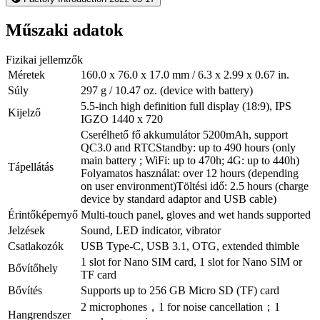
Műszaki adatok
Fizikai jellemzők
Méretek
160.0 x 76.0 x 17.0 mm / 6.3 x 2.99 x 0.67 in.
Súly
297 g / 10.47 oz. (device with battery)
5.5-inch high definition full display (18:9), IPS
Kijelző
IGZO 1440 x 720
Cserélhető fő akkumulátor 5200mAh, support
QC3.0 and RTCStandby: up to 490 hours (only
main battery ; WiFi: up to 470h; 4G: up to 440h)
Tápellátás
Folyamatos használat: over 12 hours (depending
on user environment)Töltési idő: 2.5 hours (charge
device by standard adaptor and USB cable)
Érintőképernyő
Multi-touch panel, gloves and wet hands supported
Jelzések
Sound, LED indicator, vibrator
Csatlakozók
USB Type-C, USB 3.1, OTG, extended thimble
1 slot for Nano SIM card, 1 slot for Nano SIM or
Bővítőhely
TF card
Bővítés
Supports up to 256 GB Micro SD (TF) card
2 microphones，1 for noise cancellation；1
Hangrendszer