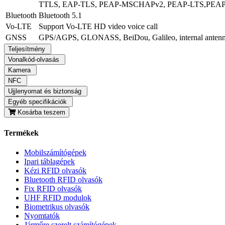
TTLS, EAP-TLS, PEAP-MSCHAPv2, PEAP-LTS,PEAP
Bluetooth
Bluetooth 5.1
Vo-LTE
Support Vo-LTE HD video voice call
GNSS
GPS/AGPS, GLONASS, BeiDou, Galileo, internal anten
Teljesítmény
Vonalkód-olvasás
Kamera
NFC
Ujjlenyomat és biztonság
Egyéb specifikációk
Kosárba teszem
Termékek
Mobilszámítógépek
Ipari táblagépek
Kézi RFID olvasók
Bluetooth RFID olvasók
Fix RFID olvasók
UHF RFID modulok
Biometrikus olvasók
Nyomtatók
Járműre szerelt számítógépek