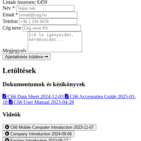
Listaár összesen:
€459
Név
*
Email
*
Telefon
Cég neve
Megjegyzés
Ajánlatkérés küldése
Letöltések
Dokumentumok és kézikönyvek
C66 Data Sheet
2024-12-03
C66 Accessories Guide
2025-01-
10
C66 User Manual
2023-04-28
Videók
C66 Mobile Computer Introduction
2023-11-07
Company Introduction
2024-09-06
Factory Introduction
2022-05-17