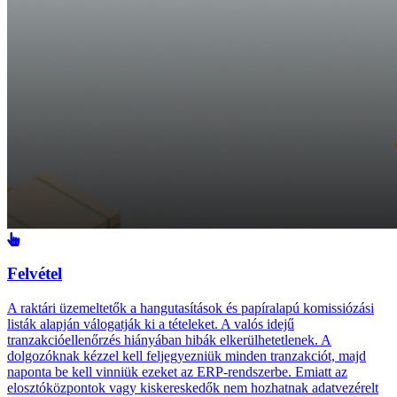
Felvétel
A raktári üzemeltetők a hangutasítások és papíralapú komissiózási
listák alapján válogatják ki a tételeket. A valós idejű
tranzakcióellenőrzés hiányában hibák elkerülhetetlenek. A
dolgozóknak kézzel kell feljegyezniük minden tranzakciót, majd
naponta be kell vinniük ezeket az ERP-rendszerbe. Emiatt az
elosztóközpontok vagy kiskereskedők nem hozhatnak adatvezérelt