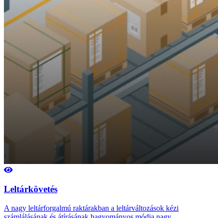
Leltárkövetés
A nagy leltárforgalmú raktárakban a leltárváltozások kézi
számlálásának és átírásának hagyományos módja nagy