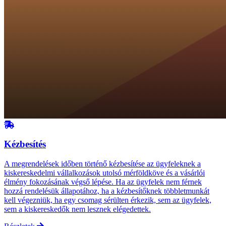
Kézbesítés
A megrendelések időben történő kézbesítése az ügyfeleknek a
kiskereskedelmi vállalkozások utolsó mérföldköve és a vásárlói
élmény fokozásának végső lépése. Ha az ügyfelek nem férnek
hozzá rendelésük állapotához, ha a kézbesítőknek többletmunkát
kell végezniük, ha egy csomag sérülten érkezik, sem az ügyfelek,
sem a kiskereskedők nem lesznek elégedettek.