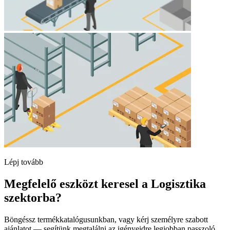
Lépj tovább
Megfelelő eszközt keresel a Logisztika
szektorba?
Böngéssz termékkatalógusunkban, vagy kérj személyre szabott
ajánlatot — segítünk megtalálni az igényeidre legjobban passzoló