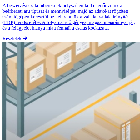
A beszerzési szakembereknek helyszínen kell ellenőrizniük a
beérkezett áru típusát és mennyiségét, majd az adatokat rögzített
számítógépen keresztül be kell vinniük a vállalat vállalatirányítási
(ERP) rendszerébe. A folyamat időigényes, magas hibaaránnyal jár,
és a felügyelet hiánya miatt fennáll a csalás kockázata.
Részletek