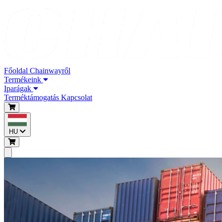
Főoldal
Chainwayről
Termékeink
Iparágak
Terméktámogatás
Kapcsolat
HU