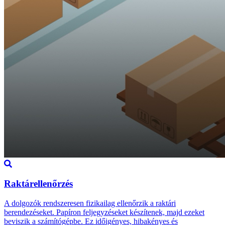
Raktárellenőrzés
A dolgozók rendszeresen fizikailag ellenőrzik a raktári
berendezéseket. Papíron feljegyzéseket készítenek, majd ezeket
beviszik a számítógépbe. Ez időigényes, hibakényes és