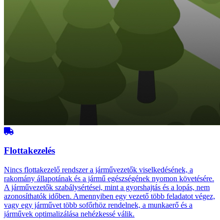
Flottakezelés
Nincs flottakezelő rendszer a járművezetők viselkedésének, a
rakomány állapotának és a jármű egészségének nyomon követésére.
A járművezetők szabálysértései, mint a gyorshajtás és a lopás, nem
azonosíthatók időben. Amennyiben egy vezető több feladatot végez,
vagy egy járművet több sofőrhöz rendelnek, a munkaerő és a
járművek optimalizálása nehézkessé válik.