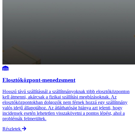
Elosztóközpont-menedzsment
Hosszú távú szállításnál a szállítmányoknak több elosztóközponton
kell átmenni, akárcsak a fizikai szállítási megbízásoknak. Az
elosztóközpontokban dolgozók nem férnek hozzá egy szállítmány
valós idejű állapotához. Az átláthatóság hiánya azt jelenti, hogy
incidensek esetén lehetetlen visszakövetni a pontos lépést, ahol a
problémák felmerültek.
Részletek