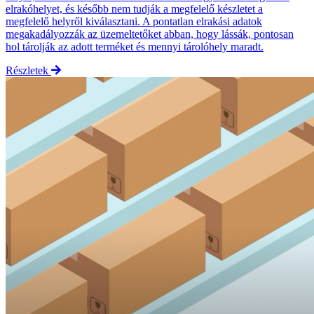
elrakóhelyet, és később nem tudják a megfelelő készletet a
megfelelő helyről kiválasztani. A pontatlan elrakási adatok
megakadályozzák az üzemeltetőket abban, hogy lássák, pontosan
hol tárolják az adott terméket és mennyi tárolóhely maradt.
Részletek