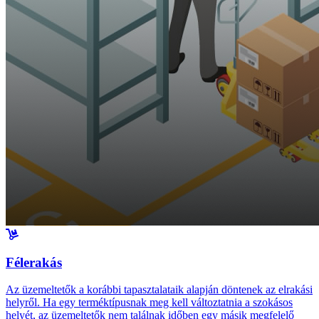
Félerakás
Az üzemeltetők a korábbi tapasztalataik alapján döntenek az elrakási
helyről. Ha egy terméktípusnak meg kell változtatnia a szokásos
helyét, az üzemeltetők nem találnak időben egy másik megfelelő