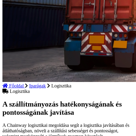
Főoldal
Iparágak
Logisztika
Logisztika
A szállítmányozás hatékonyságának és
pontosságának javítása
A Chainway logisztikai megoldása segít a logisztika javításában és
átláthatóságban, növeli a szállítási sebességet és pontosságot,